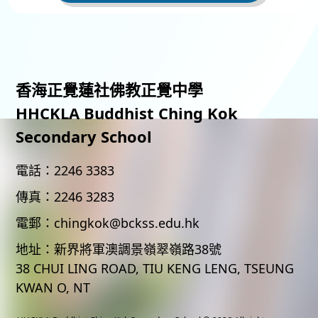
香海正覺蓮社佛教正覺中學
HHCKLA Buddhist Ching Kok
Secondary School
電話：
2246 3383
傳真：
2246 3283
電郵：
chingkok@bckss.edu.hk
地址：
新界將軍澳調景嶺翠嶺路38號
38 CHUI LING ROAD, TIU KENG LENG, TSEUNG
KWAN O, NT