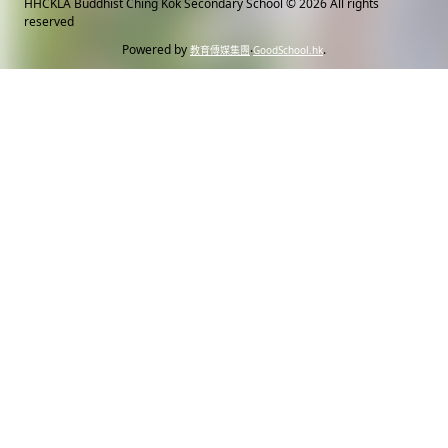
HHCKLA Buddhist Ching Kok Secondary School
© 2026 All rights
reserved
Powered by
‧
.
教育傳媒集團
GoodSchool.hk