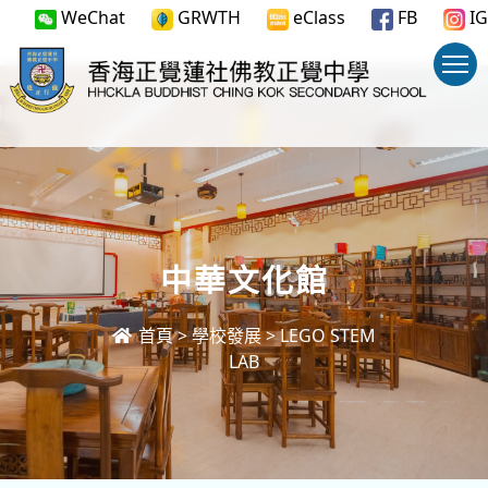
WeChat
GRWTH
eClass
FB
IG
中華文化館
首頁
>
學校發展
>
LEGO STEM
LAB