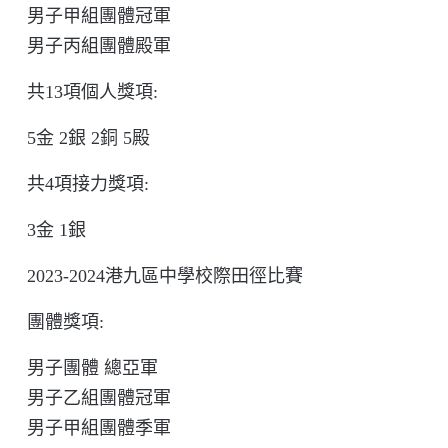
男子甲組團體冠軍
男子丙組團體殿軍
共1
3
項個人獎項:
5
金
2
銀
2
銅
5
殿
共
4
項接力獎項:
3
金
1
銀
2023-2024
港九區中學校際田徑比賽
團體獎項:
男子團體 總亞軍
男子乙組團體冠軍
男子甲組團體季軍