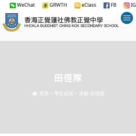
WeChat
GRWTH
eClass
FB
IG
田徑隊
首頁
>
學生成長
>
演藝-合唱團