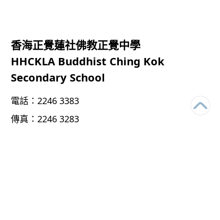
香海正覺蓮社佛教正覺中學
HHCKLA Buddhist Ching Kok
Secondary School
電話：
2246 3383
傳真：
2246 3283
電郵：
chingkok@bckss.edu.hk
地址：
新界將軍澳調景嶺翠嶺路38號
38 CHUI LING ROAD, TIU KENG LENG, TSEUNG
KWAN O, NT
HHCKLA Buddhist Ching Kok Secondary School
© 2026 All rights
reserved