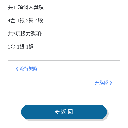
共1
1
項
個人獎項:
4金
1
銀
2
銅
4
殿
共3項
接力獎項:
1金
1
銀
1
銅
流行樂隊
升旗隊
返 回