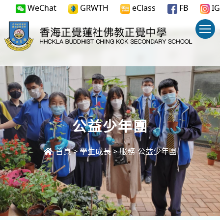
WeChat
GRWTH
eClass
FB
IG
公益少年團
首頁
>
學生成長
>
服務-公益少年團