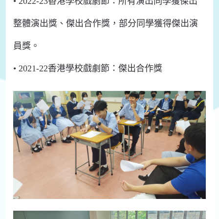
•
2022-23香港學校戲劇節：所有
演出同學獲
傑出
整體演出獎
、
傑出合作獎，部分同學
獲得傑出演
員獎。
•
202
1
-2
2
香港學校戲劇節：
傑出合作獎