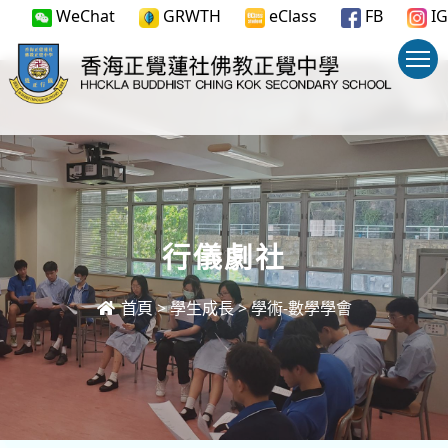
WeChat
GRWTH
eClass
FB
IG
行儀劇社
首頁
>
學生成長
>
學術-數學學會