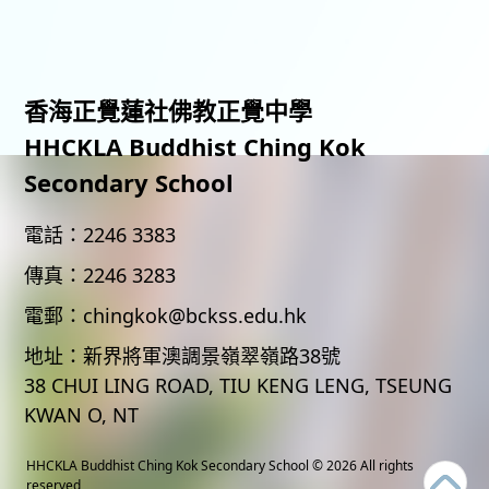
香海正覺蓮社佛教正覺中學
HHCKLA Buddhist Ching Kok
Secondary School
電話：
2246 3383
傳真：
2246 3283
電郵：
chingkok@bckss.edu.hk
地址：
新界將軍澳調景嶺翠嶺路38號
38 CHUI LING ROAD, TIU KENG LENG, TSEUNG
KWAN O, NT
HHCKLA Buddhist Ching Kok Secondary School
© 2026 All rights
reserved