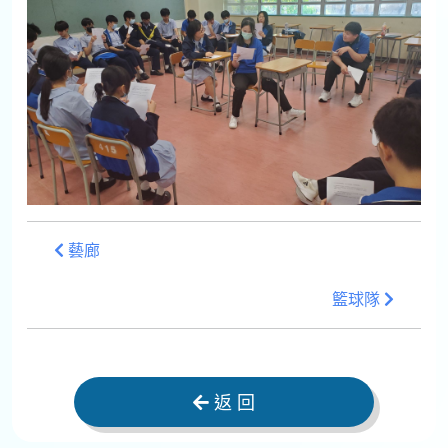
藝廊
籃球隊
返 回