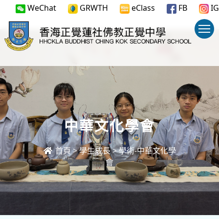
WeChat
GRWTH
eClass
FB
IG
中華文化學會
首頁
>
學生成長
>
學術-中華文化學
會