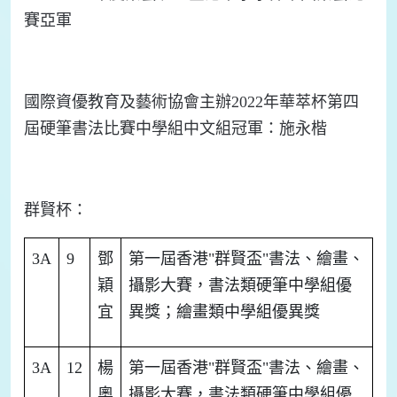
賽
亞軍
國際資優教育及藝術協會主辦2
022
年華
萃
杯第四
屆硬筆
書法比賽中學組中文組冠軍：施永楷
群賢杯
：
3A
9
鄧
第一屆香港"群賢
盃
"書法、繪畫、
穎
攝影大賽，書法
類硬筆
中學組優
宜
異獎；繪畫類中學組優異獎
3A
12
楊
第一屆香港"群賢
盃
"書法、繪畫、
奧
攝影大賽，書法
類硬筆
中學組優