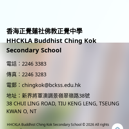
香海正覺蓮社佛教正覺中學
HHCKLA Buddhist Ching Kok
Secondary School
電話：
2246 3383
傳真：
2246 3283
電郵：
chingkok@bckss.edu.hk
地址：
新界將軍澳調景嶺翠嶺路38號
38 CHUI LING ROAD, TIU KENG LENG, TSEUNG
KWAN O, NT
HHCKLA Buddhist Ching Kok Secondary School
© 2026 All rights