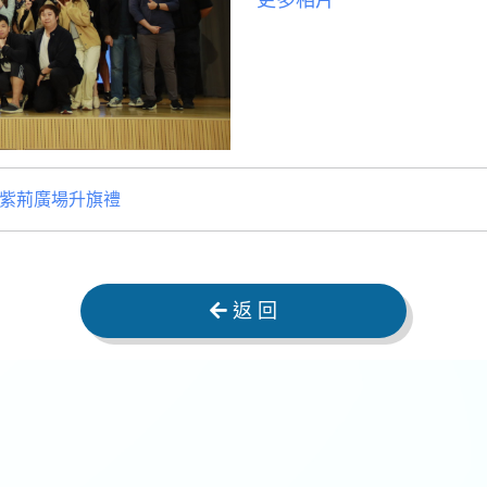
更多相片
紫荊廣場升旗禮
返 回