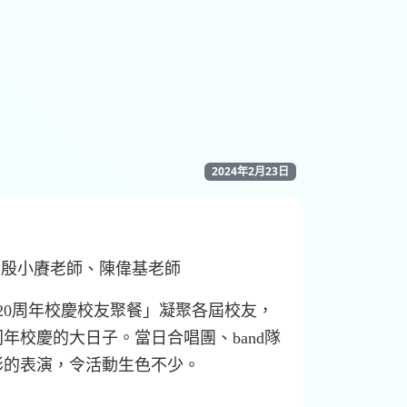
2024年2月23日
、
殷
小
賡
老師
、
陳
偉
基
老師
20周年校慶校友聚餐
」
凝聚
各
屆
校
友
，
同
年
校
慶
的
大
日
子
。
當
日
合
唱
團
、b
and
隊
彩
的
表演
，
令
活動
生
色
不少
。