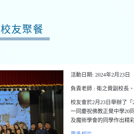
慶校友聚餐
活動日期: 2024年2月23日
負責老師 :
衛
之
賫
副
校長
校
友
會
於2
月
2
3
日
舉辦
了
「
一
同
慶祝
佛教
正
覺
中
學2
0
及
魔術
學
會
的
同
學
作
出
精