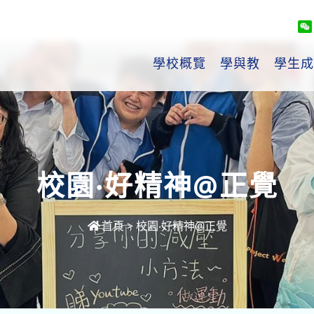
學校概覽
學與教
學生成
校園‧好精神@正覺
首頁
>
校園‧好精神@正覺