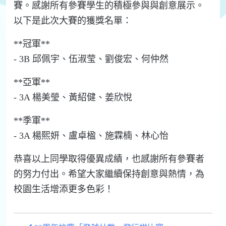
賽。感謝所有參賽學生的積極參與與創意展示。
以下是此次大賽的獲獎名單：
**冠軍**
- 3B 邱佩宇、伍淑莹、劉俊宏、何仲然
**亞軍**
- 3A 楊美瑩、黃紹健、姜欣悅
**季軍**
- 3A 楊熙妍、盧卓楹、施霖楠、林心怡
恭喜以上同學取得優異成績，也感謝所有參賽者
的努力付出。希望大家繼續保持創意與熱情，為
校園生活增添更多色彩！