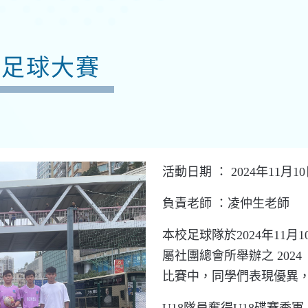
人足球大賽
活動日期 ： 2024年11月1
負責老師 ：
凌仲生老師
本校足球隊
於
2024
年
11
月
1
屬社團總會所舉辦之
2024
比賽中，
同學
們
表現
優異