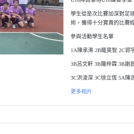
U
18
隊員奪得
U1
8
碟
賽
季
軍
學生從是次比賽加深對足
術，
獲得
十分
寶貴的比賽
參與活動學生名單
1A陳承浠 2B龍昊智 2C郭
3B呂文軒 3B羅梓霖 3B謝
3C洪浚深 3C徐立恆 5A陳
更多相片