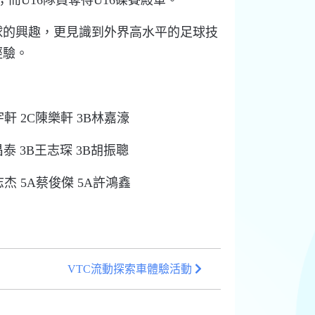
；而
U
16
隊員
奪得
U16
碟
賽殿
軍
。
球的興趣，更見識到外界高水平的足球技
經驗
。
宇軒 2C陳樂軒 3B林嘉濠
昌泰 3B王志琛 3B胡振聰
志杰 5A蔡俊傑 5A許鴻鑫
VTC流動探索車體驗活動