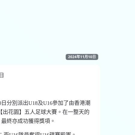
2024年11月10日
0日
0
日
分別
派出
U18
及
U16
參加
了由
香港潮
【出花園】五人足球大賽
。在一整天的
，
最終亦成功獲
得獎項
。