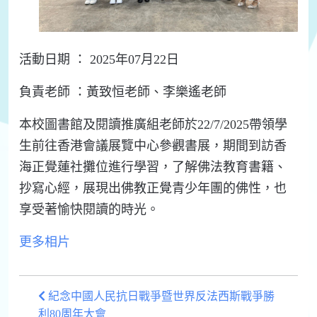
活動日期 ： 2025年07月22日
負責老師 ：
黃致恒
老師
、
李
樂
遙
老師
本校
圖書館
及
閱讀
推廣
組
老師
於2
2
/7/202
5
帶
領
學
生
前
往
香港會議展覽中心參觀書展，期間到訪香
海正覺蓮社攤位
進
行
學習
，
了
解
佛法教育書籍、
抄寫心經，展現出佛教正覺青少年團的佛性，也
享受著愉快閱讀的時光。
更多相片
紀念中國人民抗日戰爭暨世界反法西斯戰爭勝
利80周年大會