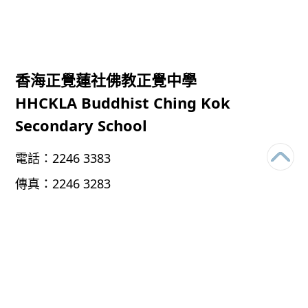
香海正覺蓮社佛教正覺中學
HHCKLA Buddhist Ching Kok
Secondary School
電話：
2246 3383
傳真：
2246 3283
電郵：
chingkok@bckss.edu.hk
地址：
新界將軍澳調景嶺翠嶺路38號
38 CHUI LING ROAD, TIU KENG LENG, TSEUNG
KWAN O, NT
HHCKLA Buddhist Ching Kok Secondary School
© 2026 All rights