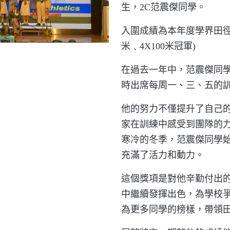
生，2C范震傑同學。
入圍成績為本年度學界田徑比
米﹑4X100米冠軍)
在過去一年中，范震傑同
時出席每周一、三、五的
他的努力不僅提升了自己
家在訓練中感受到團隊的
寒冷的冬季，范震傑同學
充滿了活力和動力。
這個獎項是對他辛勤付出
中繼續發揮出色，為學校
為更多同學的榜樣，帶領