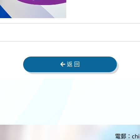
返 回
電郵：
ch