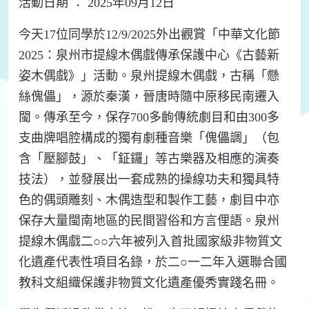
活動日期 ： 2025年09月12日
今天17位同學於12/9/2025外出觀賞「中華文化節
2025：泉州市提線木偶戲傳承保護中心《古藝新
姿木偶戲》」活動。泉州提線木偶戲，古稱「懸
絲傀儡」，源於秦漢，晉唐時隨中原移民南遷入
閩。傳承至今，保存700多齣傳統劇目和由300多
支曲牌唱腔構成的獨有劇種音樂「傀儡調」（包
含「壓腳鼓」、「鉦鑼」等古樂器及相應的演奏
技法），並發展出一套成熟的操線功夫和獨具特
色的偶頭雕刻、木偶造型和製作工藝，劇目中亦
保存大量閩南地區的民間習俗和方言俚語。泉州
提線木偶戲二○○六年被列入首批國家級非物質文
化遺產代表性項目名錄，於二○一二年入選聯合國
教科文組織保護非物質文化遺產優秀實踐名冊。