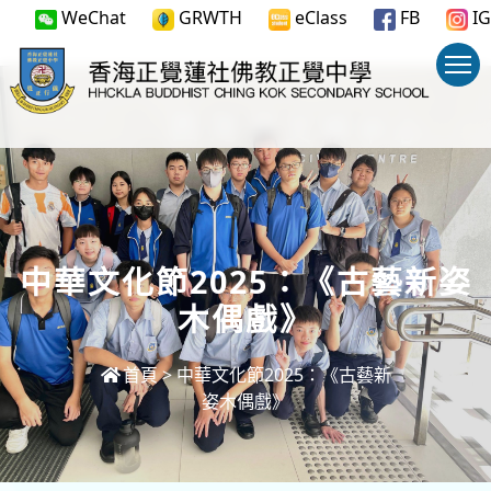
WeChat
GRWTH
eClass
FB
IG
中華文化節2025：《古藝新姿
木偶戲》
首頁
>
中華文化節2025：《古藝新
姿木偶戲》