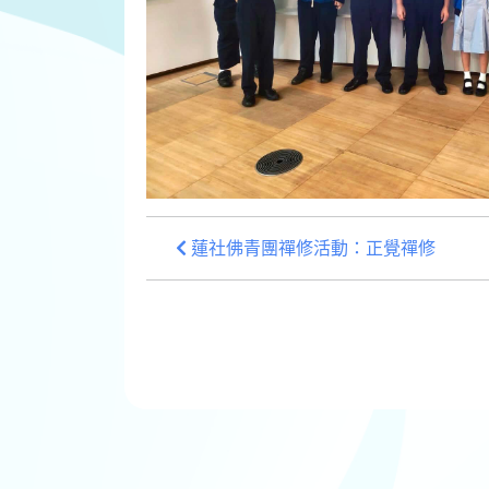
蓮社佛青團禪修活動：正覺禪修