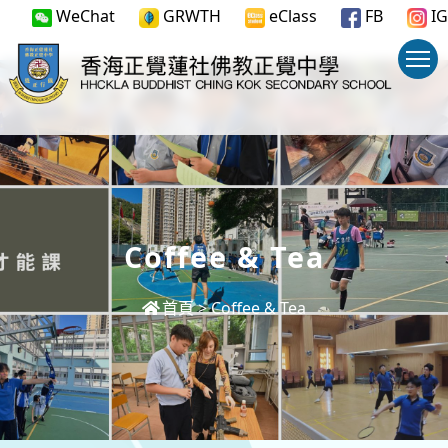
WeChat
GRWTH
eClass
FB
IG
Coffee & Tea
首頁
>
Coffee & Tea