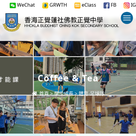
WeChat
GRWTH
eClass
FB
IG
Coffee & Tea
首頁
>
學生成長
>
體育-足球隊