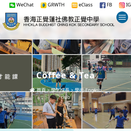
WeChat
GRWTH
eClass
FB
IG
Coffee & Tea
首頁
>
學生成長
>
學術-English
club