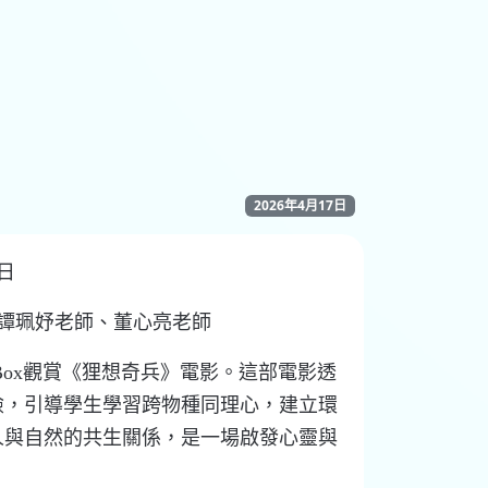
2026年4月17日
7日
譚
珮
妤
老師
、
董
心
亮
老師
Box觀賞《狸想奇兵》電影。這部電影透
險，引導學生學習跨物種同理心，建立環
人與自然的共生關係，是一場啟發心靈與