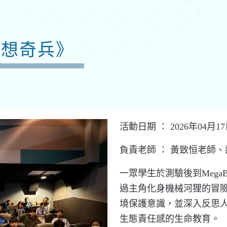
狸想奇兵》
活動日期 ： 2026年04月1
負責老師 ：
黃致恒
老師
、
一眾學生
於
測驗後到Mega
過主角化身機械河狸的冒
境保護意識，並深入反思
生態責任感的生命教育。