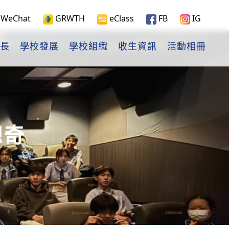
WeChat
GRWTH
eClass
FB
IG
長
學校發展
學校組織
收生資訊
活動相冊
想奇