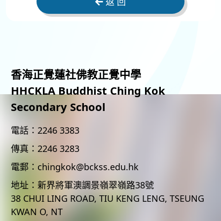
返 回
香海正覺蓮社佛教正覺中學
HHCKLA Buddhist Ching Kok
Secondary School
電話：
2246 3383
傳真：
2246 3283
電郵：
chingkok@bckss.edu.hk
地址：
新界將軍澳調景嶺翠嶺路38號
38 CHUI LING ROAD, TIU KENG LENG, TSEUNG
KWAN O, NT