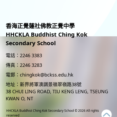
香海正覺蓮社佛教正覺中學
HHCKLA Buddhist Ching Kok
Secondary School
電話：
2246 3383
傳真：
2246 3283
電郵：
chingkok@bckss.edu.hk
地址：
新界將軍澳調景嶺翠嶺路38號
38 CHUI LING ROAD, TIU KENG LENG, TSEUNG
KWAN O, NT
HHCKLA Buddhist Ching Kok Secondary School
© 2026 All rights
reserved