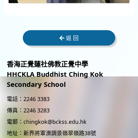
返 回
香海正覺蓮社佛教正覺中學
HHCKLA Buddhist Ching Kok
Secondary School
電話：
2246 3383
傳真：
2246 3283
電郵：
chingkok@bckss.edu.hk
地址：
新界將軍澳調景嶺翠嶺路38號