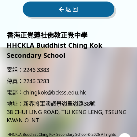
返 回
香海正覺蓮社佛教正覺中學
HHCKLA Buddhist Ching Kok
Secondary School
電話：
2246 3383
傳真：
2246 3283
電郵：
chingkok@bckss.edu.hk
地址：
新界將軍澳調景嶺翠嶺路38號
38 CHUI LING ROAD, TIU KENG LENG, TSEUNG
KWAN O, NT
HHCKLA Buddhist Ching Kok Secondary School
© 2026 All rights