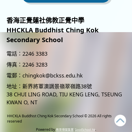
香海正覺蓮社佛教正覺中學
HHCKLA Buddhist Ching Kok
Secondary School
電話：
2246 3383
傳真：
2246 3283
電郵：
chingkok@bckss.edu.hk
地址：
新界將軍澳調景嶺翠嶺路38號
38 CHUI LING ROAD, TIU KENG LENG, TSEUNG
KWAN O, NT
HHCKLA Buddhist Ching Kok Secondary School
© 2026 All rights
reserved
Powered by
‧
.
教育傳媒集團
GoodSchool.hk