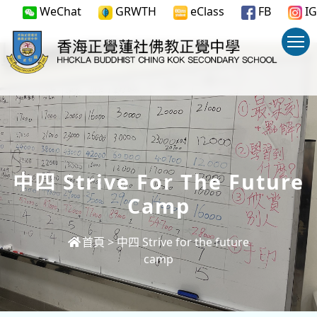
WeChat
GRWTH
eClass
FB
IG
中四 Strive For The Future
Camp
首頁
>
中四 Strive for the future
camp