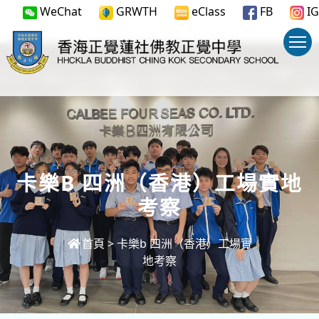
WeChat
GRWTH
eClass
FB
IG
卡樂b 四洲（香港）工場實地
考察
首頁
>
卡樂b 四洲（香港）工場實
地考察