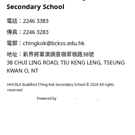
Secondary School
電話：
2246 3383
傳真：
2246 3283
電郵：
chingkok@bckss.edu.hk
地址：
新界將軍澳調景嶺翠嶺路38號
38 CHUI LING ROAD, TIU KENG LENG, TSEUNG
KWAN O, NT
HHCKLA Buddhist Ching Kok Secondary School
© 2026 All rights
reserved
Powered by
‧
.
教育傳媒集團
GoodSchool.hk