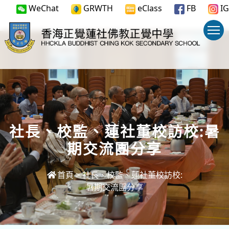
WeChat
GRWTH
eClass
FB
IG
社長、校監、蓮社董校訪校:暑
期交流團分享
首頁
>
社長、校監、蓮社董校訪校:
暑期交流團分享