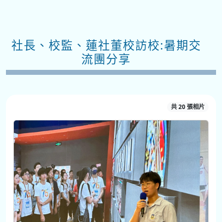
社長、校監、蓮社董校訪校:暑期交
流團分享
共 20 張相片