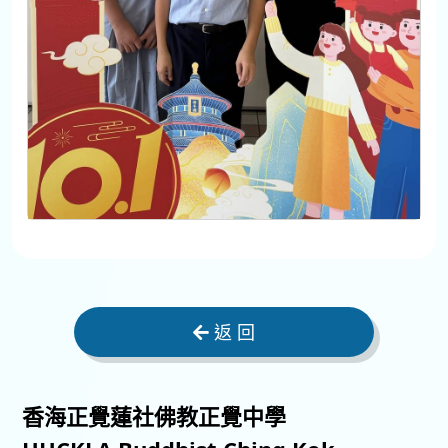
返 回
香海正覺蓮社佛教正覺中學