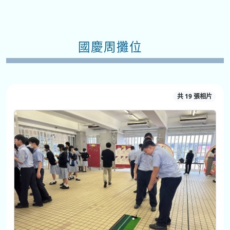
國慶周攤位
共 19 張相片