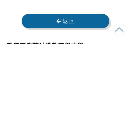
返 回
香海正覺蓮社佛教正覺中學
HHCKLA Buddhist Ching Kok
Secondary School
電話：
2246 3383
傳真：
2246 3283
電郵：
chingkok@bckss.edu.hk
地址：
新界將軍澳調景嶺翠嶺路38號
38 CHUI LING ROAD, TIU KENG LENG, TSEUNG
KWAN O, NT