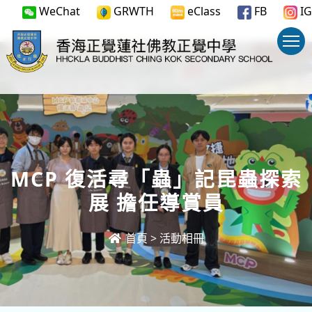
WeChat
GRWTH
eClass
FB
IG
MCP 復活尋「蟲」記昆蟲探索
展 擔任導賞員
首頁
>
活動相冊