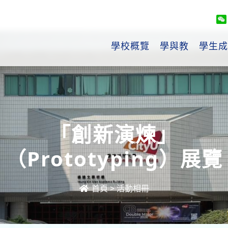
學校概覽
學與教
學生成
「創新演煉」
（Prototyping）展覽
首頁
>
活動相冊