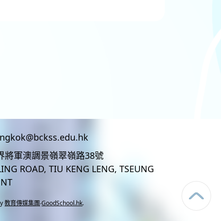
ingkok@bckss.edu.hk
界將軍澳調景嶺翠嶺路38號
LING ROAD, TIU KENG LENG, TSEUNG
 NT
by
教育傳媒集團
‧
GoodSchool.hk
.