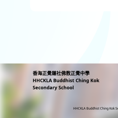
香海正覺蓮社佛教正覺中學
HHCKLA Buddhist Ching Kok
Secondary School
HHCKLA Buddhist Ching Kok S