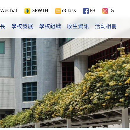
WeChat
GRWTH
eClass
FB
IG
長
學校發展
學校組織
收生資訊
活動相冊