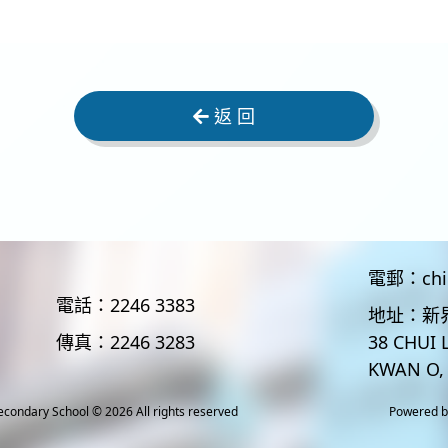
返 回
電郵：
ch
電話：
2246 3383
地址：
新
傳真：
2246 3283
38 CHUI 
KWAN O,
econdary School
© 2026 All rights reserved
Powered 