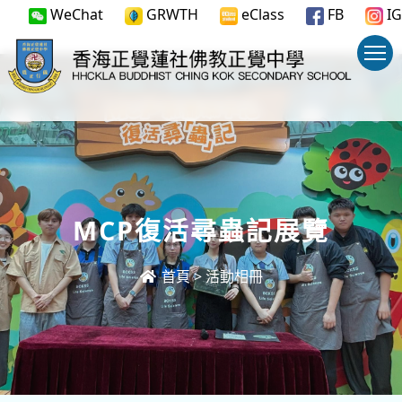
WeChat
GRWTH
eClass
FB
IG
MCP復活尋蟲記展覽
首頁
>
活動相冊