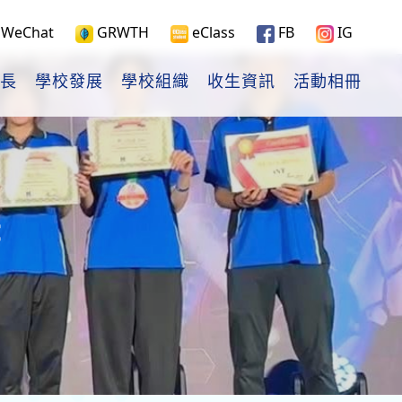
WeChat
GRWTH
eClass
FB
IG
長
學校發展
學校組織
收生資訊
活動相冊
書