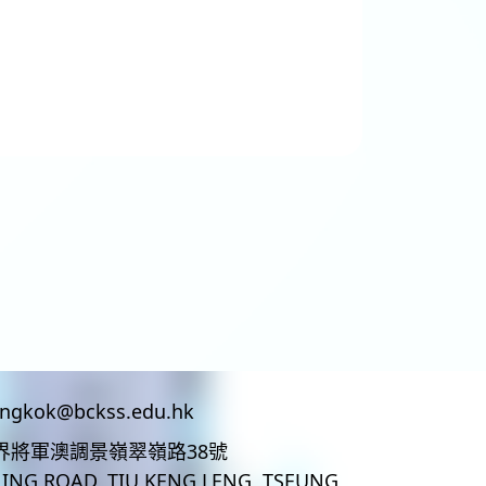
ingkok@bckss.edu.hk
界將軍澳調景嶺翠嶺路38號
LING ROAD, TIU KENG LENG, TSEUNG