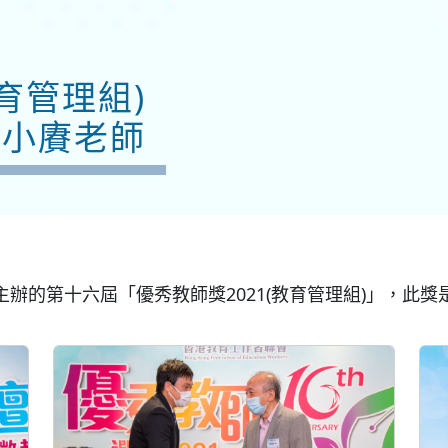
育管理組)
殷小賡老師
主辦的第十六屆「優秀教師獎
2021(
教育管理組
)
」，此獎