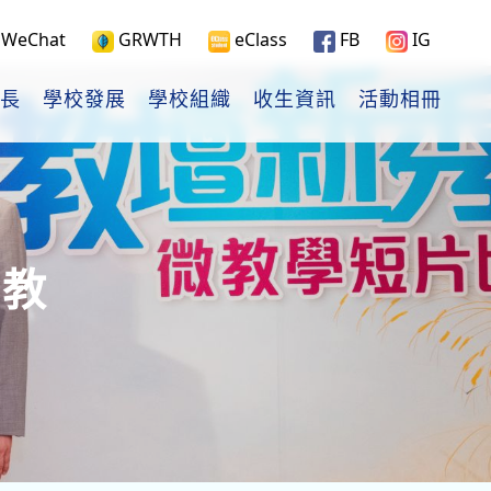
WeChat
GRWTH
eClass
FB
IG
長
學校發展
學校組織
收生資訊
活動相冊
(教