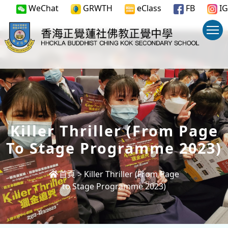
WeChat
GRWTH
eClass
FB
IG
Killer Thriller (From Page
To Stage Programme 2023)
首頁
>
Killer Thriller (From Page
to Stage Programme 2023)