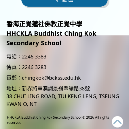
香海正覺蓮社佛教正覺中學
HHCKLA Buddhist Ching Kok
Secondary School
電話：
2246 3383
傳真：
2246 3283
電郵：
chingkok@bckss.edu.hk
地址：
新界將軍澳調景嶺翠嶺路38號
38 CHUI LING ROAD, TIU KENG LENG, TSEUNG
KWAN O, NT
HHCKLA Buddhist Ching Kok Secondary School
© 2026 All rights
reserved