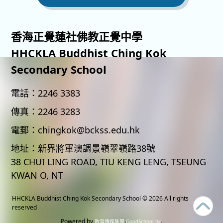
香海正覺蓮社佛教正覺中學
HHCKLA Buddhist Ching Kok
Secondary School
電話：
2246 3383
傳真：
2246 3283
電郵：
chingkok@bckss.edu.hk
地址：
新界將軍澳調景嶺翠嶺路38號
38 CHUI LING ROAD, TIU KENG LENG, TSEUNG
KWAN O, NT
HHCKLA Buddhist Ching Kok Secondary School
© 2026 All rights
reserved
Powered by
‧
.
教育傳媒集團
GoodSchool.hk