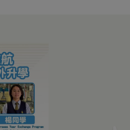
WeChat
GRWTH
eClass
FB
IG
長
學校發展
學校組織
收生資訊
活動相冊