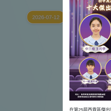
「第十屆紹
2026-07-12
劃」獎學金
在第25屆西貢區傑