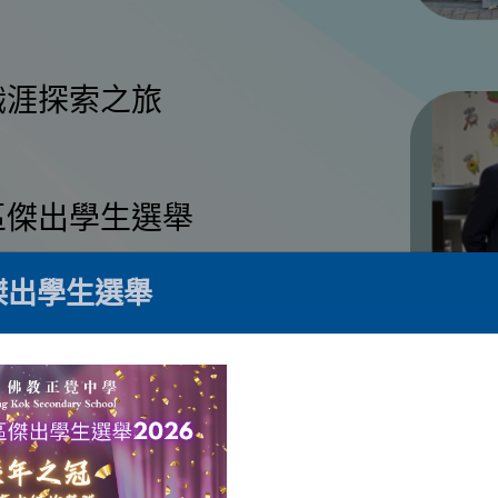
職涯探索之旅
區傑出學生選舉
傑出學生選舉
獎（乙組）
-pop舞蹈比賽