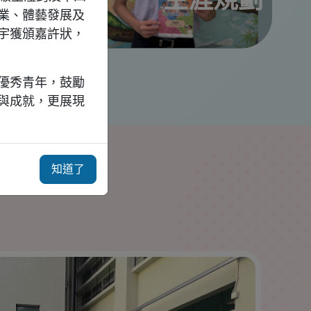
業、體藝發展及
宇獲頒嘉許狀，
優秀青年，鼓勵
與成就，更展現
知道了