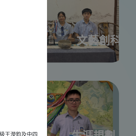
文藝創科
生涯規劃
三級王瀅鈞及中四