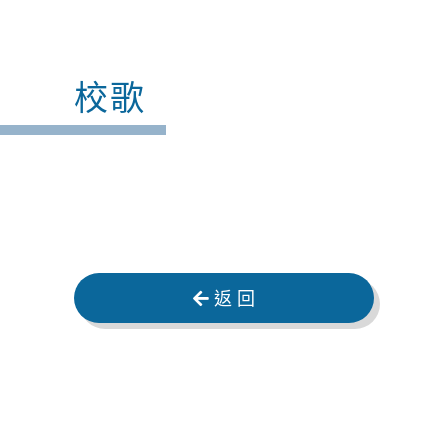
校歌
返 回