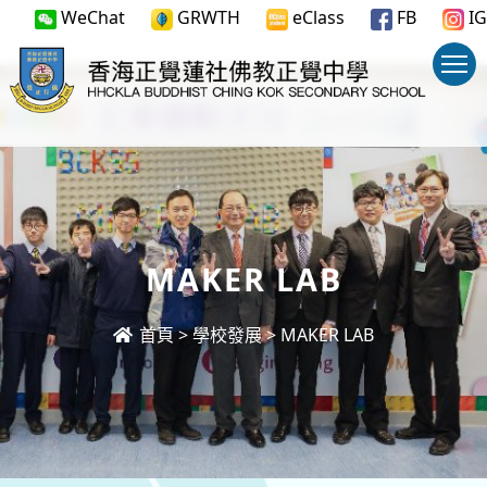
WeChat
GRWTH
eClass
FB
IG
MAKER LAB
首頁
>
學校發展
>
MAKER LAB