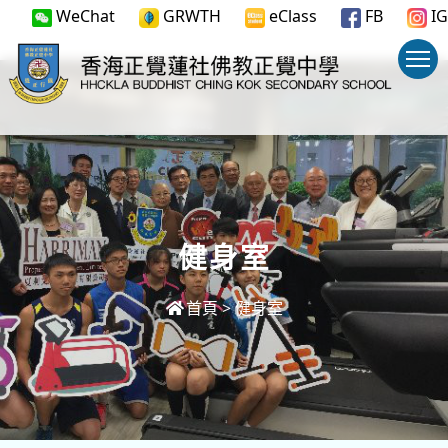
WeChat
GRWTH
eClass
FB
IG
健身室
首頁
>
健身室