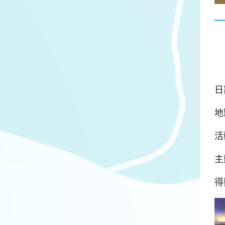
日
地
活
主
得