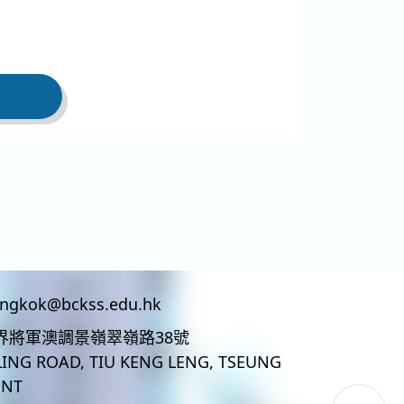
ingkok@bckss.edu.hk
界將軍澳調景嶺翠嶺路38號
LING ROAD, TIU KENG LENG, TSEUNG
 NT