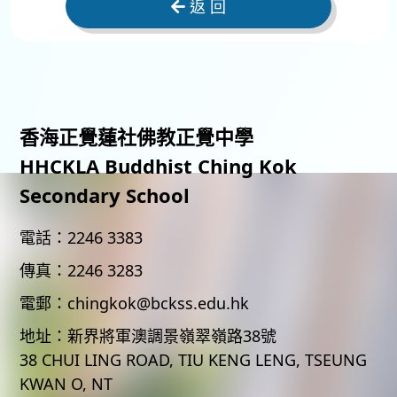
返 回
香海正覺蓮社佛教正覺中學
HHCKLA Buddhist Ching Kok
Secondary School
電話：
2246 3383
傳真：
2246 3283
電郵：
chingkok@bckss.edu.hk
地址：
新界將軍澳調景嶺翠嶺路38號
38 CHUI LING ROAD, TIU KENG LENG, TSEUNG
KWAN O, NT