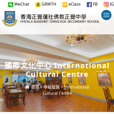
WeChat
GRWTH
eClass
FB
IG
國際文化中心 International
Cultural Centre
首頁
>
學校發展
>
International
Cultural Centre