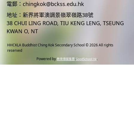
電郵：
chingkok@bckss.edu.hk
地址：
新界將軍澳調景嶺翠嶺路38號
38 CHUI LING ROAD, TIU KENG LENG, TSEUNG
KWAN O, NT
HHCKLA Buddhist Ching Kok Secondary School
© 2026 All rights
reserved
Powered by
‧
.
教育傳媒集團
GoodSchool.hk