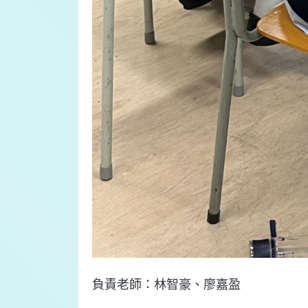
負責
老師：
林智豪、廖嘉盈