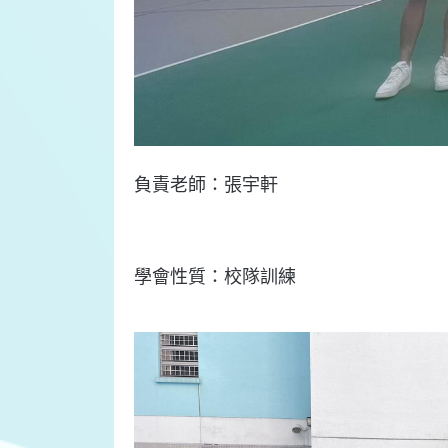
負責
老師：
張宇軒
學會
性質：
校隊訓練