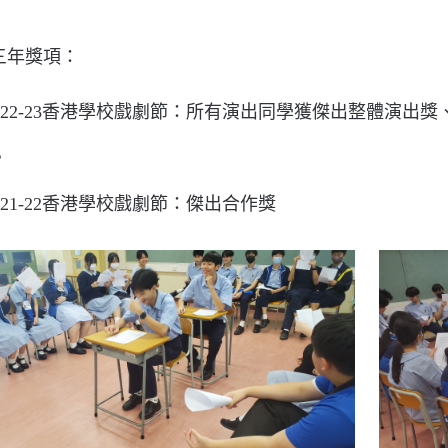
三年
獎項：
022-23香港學校戲劇節：所有
演出同學獲
傑出整體演出獎
。
2
1
-2
2
香港學校戲劇節：
傑出合作獎