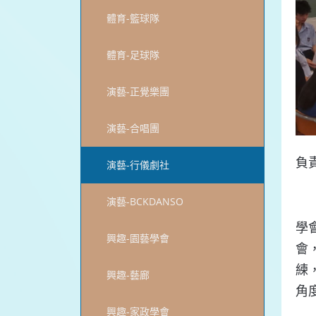
體育-籃球隊
體育-足球隊
演藝-正覺樂團
演藝-合唱團
負
演藝-行儀劇社
演藝-BCKDANSO
學
興趣-園藝學會
會
練
興趣-藝廊
角
興趣-家政學會