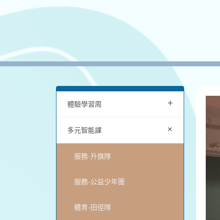
+
體驗學習周
+
多元智能課
服務-升旗隊
服務-公益少年團
體育-田徑隊