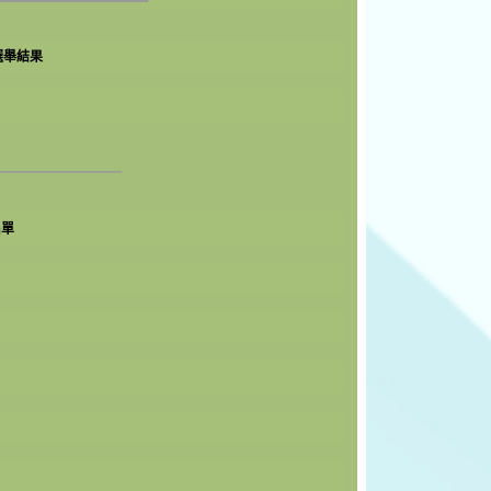
選舉結果
_______
名單