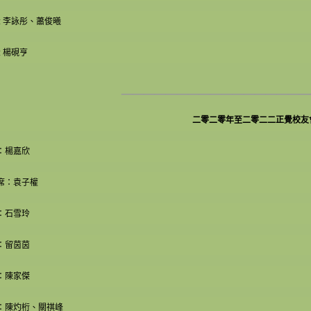
 : 李詠彤、蕭俊曦
: 楊硯亨
_________________
二零二零年至二零二二正覺校友
：楊嘉欣
席：袁子權
：石雪玲
：留茵茵
：陳家傑
：陳灼桁、關祺峰