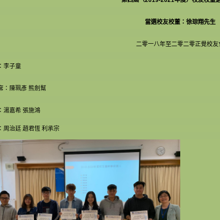
當選校友校董：徐琮翔先生
二零一八年至二零二零正覺校友
：李子童
席：陳珮彥 熊劍幫
：湯嘉希 張施鴻
：周治廷 趙君恆 利承宗