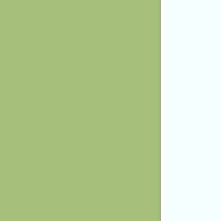
________