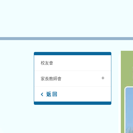
校友會
+
家長教師會
返 回