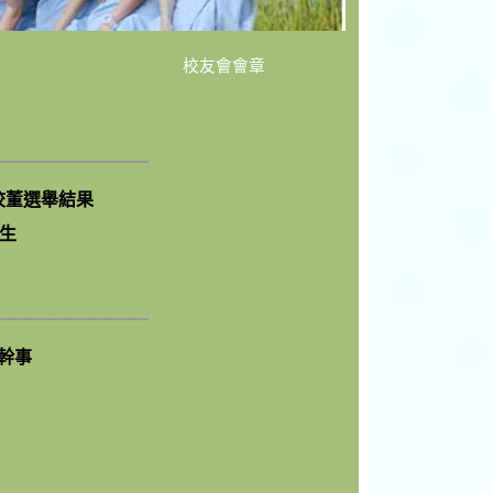
校友會會章
________
友校董選舉結果
生
________
會幹事