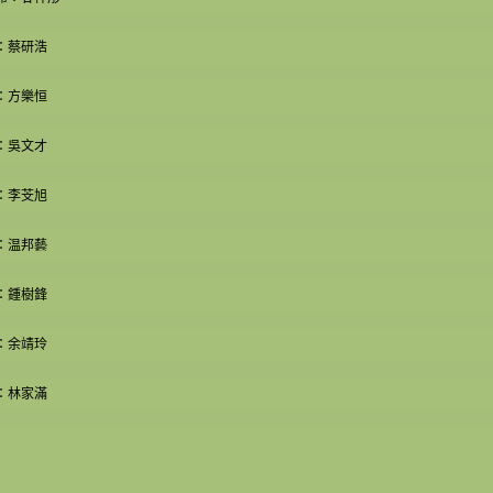
：蔡研浩
：方樂恒
：吳文才
：李芠旭
：温邦藝
：鍾樹鋒
：余靖玲
：林家滿
________________