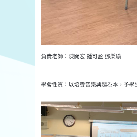
負責
老師：
陳開宏
鍾可盈 鄧樂瑜
學會
性質：
以培養音樂興趣為本，予學