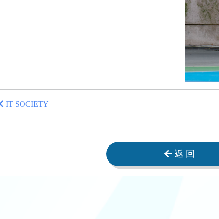
IT SOCIETY
返 回