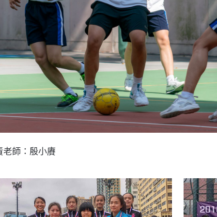
責
老師：
殷小賡