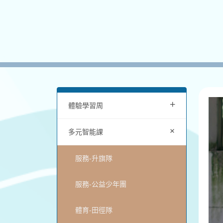
+
體驗學習周
+
多元智能課
服務-升旗隊
服務-公益少年團
體育-田徑隊